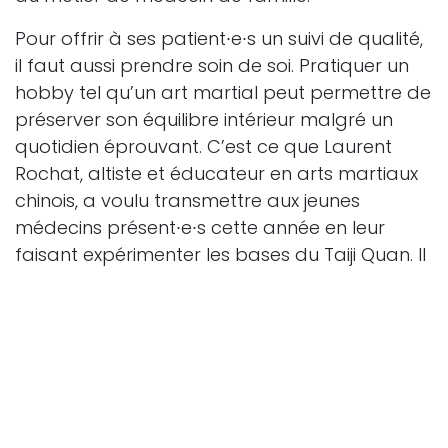
Pour offrir à ses patient∙e∙s un suivi de qualité,
il faut aussi prendre soin de soi. Pratiquer un
hobby tel qu’un art martial peut permettre de
préserver son équilibre intérieur malgré un
quotidien éprouvant. C’est ce que Laurent
Rochat, altiste et éducateur en arts martiaux
chinois, a voulu transmettre aux jeunes
médecins présent∙e∙s cette année en leur
faisant expérimenter les bases du Taiji Quan. Il
parle de la philosophie ancestrale de cet art
martial interne et de ses bienfaits pour le
corps et l’esprit.